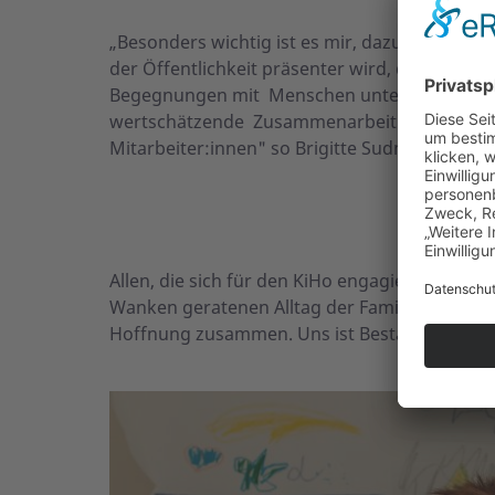
„Besonders wichtig ist es mir, dazu beizutrag
der Öffentlichkeit präsenter wird, dafür zu sen
Begegnungen mit Menschen unterschiedlichs
wertschätzende Zusammenarbeit mit unseren
Mitarbeiter:innen" so Brigitte Sudmann.
Allen, die sich für den KiHo engagieren, ist e
Wanken geratenen Alltag der Familien zu brin
Hoffnung zusammen. Uns ist Beständigkeit wi