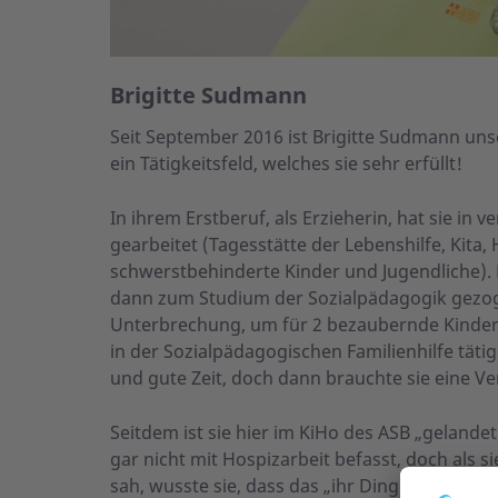
Brigitte Sudmann
Seit September 2016 ist Brigitte Sudmann uns
ein Tätigkeitsfeld, welches sie sehr erfüllt!
In ihrem Erstberuf, als Erzieherin, hat sie in
gearbeitet (Tagesstätte der Lebenshilfe, Kita,
schwerstbehinderte Kinder und Jugendliche). M
dann zum Studium der Sozialpädagogik gezoge
Unterbrechung, um für 2 bezaubernde Kinder 
in der Sozialpädagogischen Familienhilfe tätig
und gute Zeit, doch dann brauchte sie eine V
Seitdem ist sie hier im KiHo des ASB „gelandet
gar nicht mit Hospizarbeit befasst, doch als s
sah, wusste sie, dass das „ihr Ding“ ist- und da