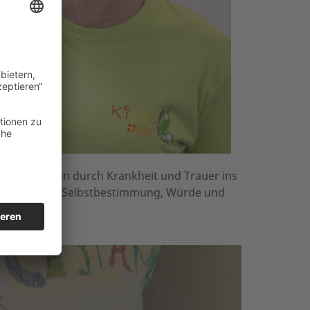
tabilität in den durch Krankheit und Trauer ins
den Erhalt von Selbstbestimmung, Würde und