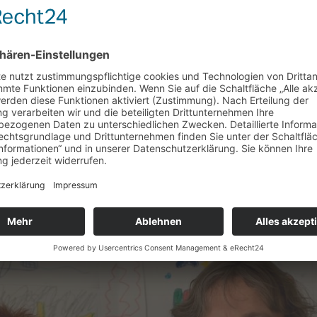
en, dass „unser Thema“ in
sibilisieren. Ich genieße die
ter Couleur und die
 lieben ehrenamtlichen
s eine Herzensangelegenheit, ein Stück Verlässlichkeit und S
gen. Wir arbeiten partnerschaftlich mit den Familien für 
chtig.