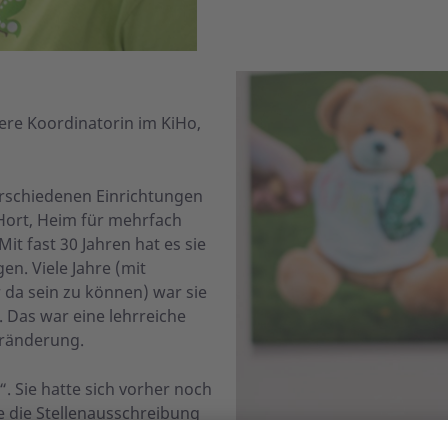
ere Koordinatorin im KiHo,
 verschiedenen Einrichtungen
 Hort, Heim für mehrfach
it fast 30 Jahren hat es sie
n. Viele Jahre (mit
da sein zu können) war sie
. Das war eine lehrreiche
eränderung.
“. Sie hatte sich vorher noch
ie die Stellenausschreibung
s hat sich bestätigt.