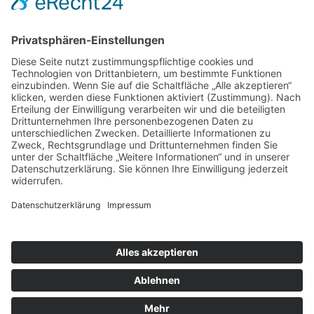
Impressum
Datenschutz
Cookie-Einstellungen
Seiten speziell für Mitglieder und Mitarbeitende:
MeinASB
|
OIMS
|
HiOrg-Server
|
RITA