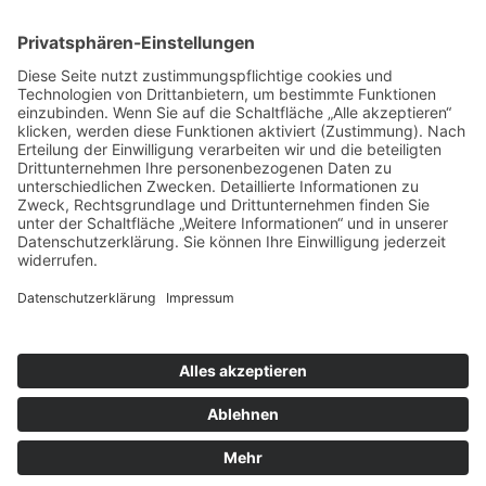
Impressum
Datenschutz
Cookie-Einstellungen
Seiten speziell für Mitglieder und Mitarbeitende:
MeinASB
|
OIMS
|
HiOrg-Server
|
RITA