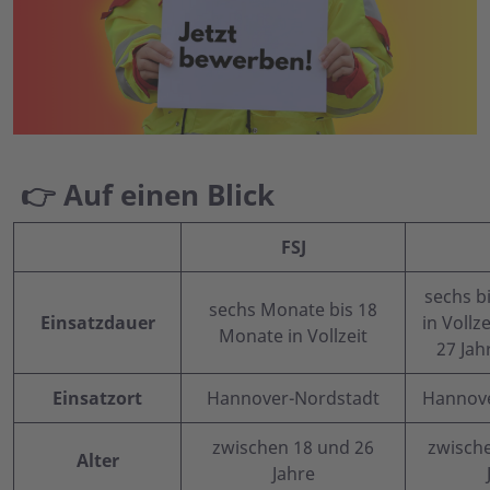
👉 Auf einen Blick
FSJ
sechs b
sechs Monate bis 18
Einsatzdauer
in Vollze
Monate in Vollzeit
27 Jah
Einsatzort
Hannover-Nordstadt
Hannove
zwischen 18 und 26
zwisch
Alter
Jahre