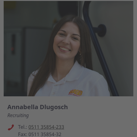
Annabella Dlugosch
Recruiting
Tel.:
0511 35854-233
Fax: 0511 35854-32