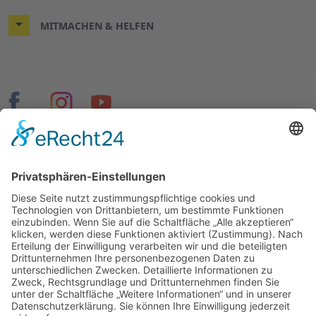
MITMACHEN & HELFEN
© 2026 ASB Hannover-Stadt
Impressum
Datenschutz
Cookie-Einstellungen
Seiten speziell für Mitglieder und Mitarbeitende:
MeinASB
|
OIMS
|
HiOrg-Server
|
RITA