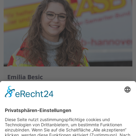
Emilia Besic
Leitung Breitenausbildung
Tel.:
0511 35854 - 531
e.besic@asb-hannover.de
ASB Hannover
Petersstraße 1-2