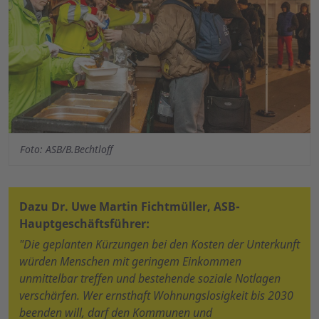
Foto: ASB/B.Bechtloff
Dazu Dr. Uwe Martin Fichtmüller, ASB-
Hauptgeschäftsführer:
"Die geplanten Kürzungen bei den Kosten der Unterkunft
würden Menschen mit geringem Einkommen
unmittelbar treffen und bestehende soziale Notlagen
verschärfen. Wer ernsthaft Wohnungslosigkeit bis 2030
beenden will, darf den Kommunen und