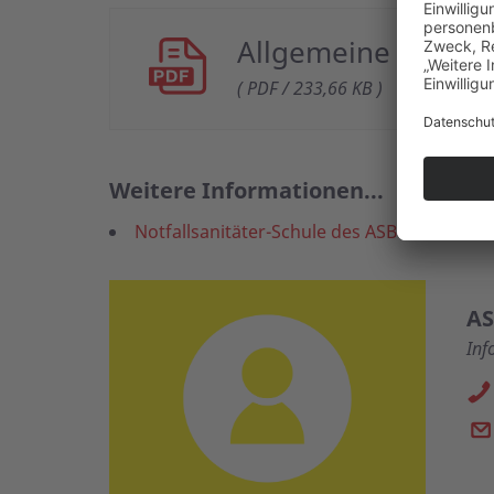
Allgemeine Gesch
( PDF / 233,66 KB )
Weitere Informationen...
Notfallsanitäter-Schule des ASB Hannover
AS
Inf