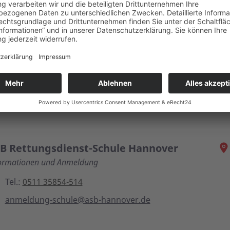
äftsbedingungen (AGB)
B Rettungsdienst-Schule Hannover
ormationen und Anmeldung
Tel.:
0511 35854-514
anmeldung-schule@asb-hannover.de