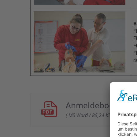
B
F
F
F
F
4
Anmeldebogen
( MS Word / 85,24 KB )