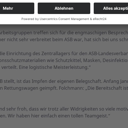
ordnungen entstehen, müssen ständig neu definiert und in
ginge es vor allem um die Corona-Schnelltests, denen sic
rbeitsgruppen treffen sich für die engmaschigen Besprec
er nicht sehr verbreitet beim ASB war, hat sich bei uns schn
die Einrichtung des Zentrallagers für den ASB-Landesverba
sschutzmaterialien wie Schutzkittel, Masken, Desinfektio
erteilt. Eine logistische Meisterleistung.“
 stellt, ist das Impfen der eigenen Belegschaft. Anfang Jan
den Rettungswagen geimpft. Folchmann: „Die Bereitschaft is
nd sehr froh, dass wir trotz aller Widrigkeiten so viele moti
n. Wir haben hier einfach einen tollen Teamgeist.“