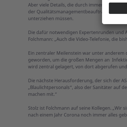
Aber viele Details, die durch immer neue Ver
der Qualitätsmanagementbeauftragte. Aktuell 
unterziehen müssen.
Die dafür notwendigen Expertenrunden und A
Folchmann: „Auch die Video-Telefonie, die bish
Ein zentraler Meilenstein war unter anderem 
geworden, um die großen Mengen an Infektion
wird zentral gelagert, von dort abgerufen und v
Die nächste Herausforderung, der sich der ASB
„Blaulichtpersonals“, also der Sanitäter auf 
machen mit.“
Stolz ist Folchmann auf seine Kollegen. „Wir si
nach einem Jahr Corona noch immer alles gebe