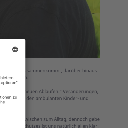
e regelmäßig zusammenkommt, darüber hinaus
u vermitteln.
n von ständig neuen Abläufen.“ Veränderungen,
ie Pflege und den ambulanten Kinder- und
a-Tests inzwischen zum Alltag, dennoch gebe
ektionsschutzes ist uns natürlich allen klar.