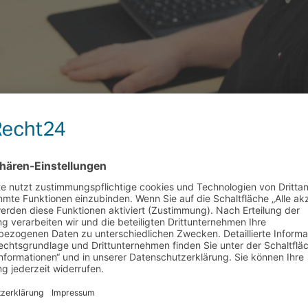
SB reagiert und einen Krisenstab gebildet, der bis heut
n gedreht, um den Kollegen aktuelle Hygienemaßnahmen z
 und auch die Zeit jetzt sind geprägt durch das Etabliere
 und noch immer betreffen – von der Rettungswache über d
en und der Verwaltung.
sinfizieren von Oberflächen und Instrumenten sowie Coron
ert werden müssen, so Folchmann. „Das Grundprinzip des Inf