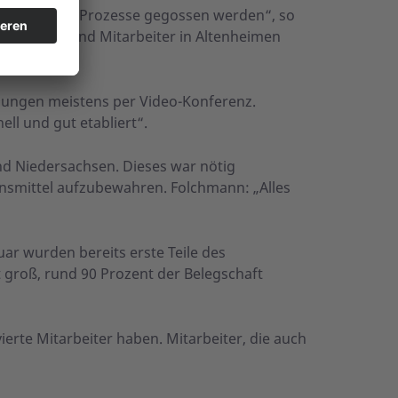
 die internen Prozesse gegossen werden“, so
h Besucher und Mitarbeiter in Altenheimen
hungen meistens per Video-Konferenz.
ell und gut etabliert“.
nd Niedersachsen. Dieses war nötig
nsmittel aufzubewahren. Folchmann: „Alles
uar wurden bereits erste Teile des
t groß, rund 90 Prozent der Belegschaft
vierte Mitarbeiter haben. Mitarbeiter, die auch