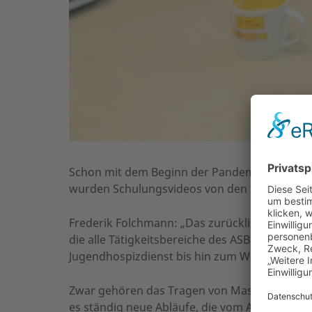
Schon mit dem Beginn der Pandemie hat der A
wurden Schulungsvideos von den Mitarbeiter
Frederik Folchmann: „Das zurückliegende Jahr
die alle Tätigkeitsbereiche des ASB betrafen
Jugendhospizdienst bis hin zum Wünschewag
Zwar gehören das Tragen von Masken, das De
es ständig neue Abläufe, die vom ASB gemeist